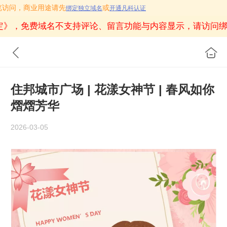
作预览访问，商业用途请先
或
绑定独立域名
开通凡科认证
定》
，免费域名不支持评论、留言功能与内容显示，请访问绑
住邦城市广场 | 花漾女神节 | 春风如你
熠熠芳华
2026-03-05