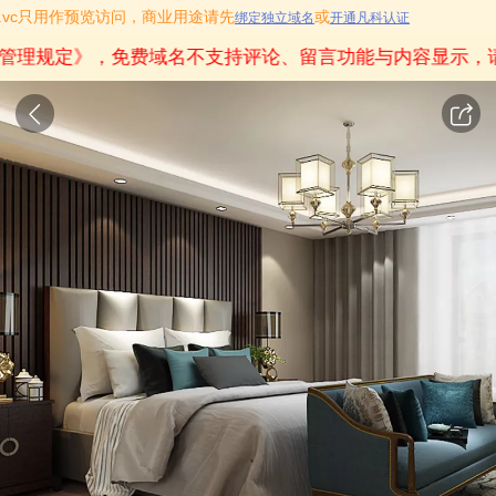
coc.vc只用作预览访问，商业用途请先
或
绑定独立域名
开通凡科认证
管理规定》
，免费域名不支持评论、留言功能与内容显示，