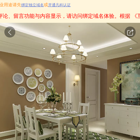
商业用途请先
或
绑定独立域名
开通凡科认证
评论、留言功能与内容显示，请访问绑定域名体验。
根据
《